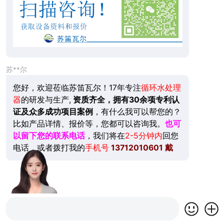
苏**尔
您好，欢迎莅临苏笛瓦尔！17年专注
循环水处理
器
的研发与生产,
资质齐全，拥有30余项专利认
证及众多成功项目案例
，有什么我可以帮您的？
比如产品详情、报价等，您都可以咨询我。
也可
以留下您的联系电话
，我们将在
2-5分钟内
回您
电话，或者拨打我的
手机号
13712010601
戴