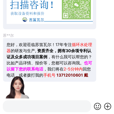
苏**尔
您好，欢迎莅临苏笛瓦尔！17年专注
循环水处理
器
的研发与生产,
资质齐全，拥有30余项专利认
证及众多成功项目案例
，有什么我可以帮您的？
比如产品详情、报价等，您都可以咨询我。
也可
以留下您的联系电话
，我们将在
2-5分钟内
回您
电话，或者拨打我的
手机号
13712010601
戴