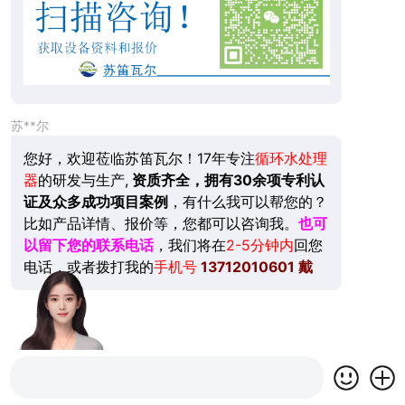
苏**尔
您好，欢迎莅临苏笛瓦尔！17年专注
循环水处理
器
的研发与生产,
资质齐全，拥有30余项专利认
证及众多成功项目案例
，有什么我可以帮您的？
比如产品详情、报价等，您都可以咨询我。
也可
以留下您的联系电话
，我们将在
2-5分钟内
回您
电话，或者拨打我的
手机号
13712010601
戴