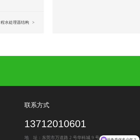
全程水处理器结构
>
联系方式
13712010601
地 址：东莞市万道路 2 号华科城 9 号楼
设备质保多少年？